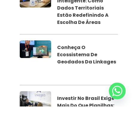
Inteligente: Como
Dados Territoriais
Estão Redefinindo A
Escolha De Áreas
Conheça O
Ecossistema De
Geodados Da Linkages
Investir No Brasil Exige
Mais Do Que Planilhas:
O Papel Dos Geodados
Na Fase De Estudos De
Viabilidade Do Real