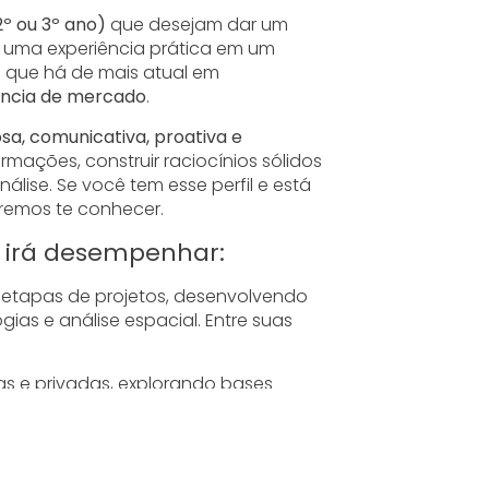
2º ou 3º ano)
que desejam dar um
 uma experiência prática em um
 que há de mais atual em
ência de mercado
.
osa, comunicativa, proativa e
mações, construir raciocínios sólidos
álise. Se você tem esse perfil e está
eremos te conhecer.
ê irá desempenhar:
 etapas de projetos, desenvolvendo
ias e análise espacial. Entre suas
as e privadas, explorando bases
geoprocessamento, apoiando