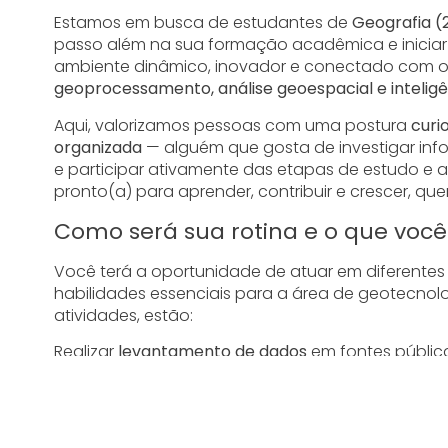
Estamos em busca de estudantes de
Geografia (
passo além na sua formação acadêmica e iniciar
ambiente dinâmico, inovador e conectado com o
geoprocessamento, análise geoespacial e intelig
Aqui, valorizamos pessoas com uma postura
curi
organizada
— alguém que gosta de investigar infor
e participar ativamente das etapas de estudo e an
pronto(a) para aprender, contribuir e crescer, qu
Como será sua rotina e o que voc
Você terá a oportunidade de atuar em diferentes
habilidades essenciais para a área de geotecnolog
atividades, estão:
Realizar
levantamento de dados
em fontes públic
estatísticas, territoriais e de mercado.
Produzir
mapas e visualizações
em softwares de 
diagnósticos e estudos territoriais.