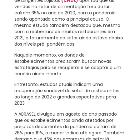
de Dirigentes Lojistas
(CNDL)
apontou que as
vendas no setor de alimentação fora do lar
caíram
35%
no ano de 2020, com a pandemia
sendo apontada como a principal causa. O
mesmo estudo também destacou que, mesmo
com a reabertura de muitos restaurantes em
2021, o faturamento do setor ainda estava abaixo
dos níveis pré-pandêmicos.
Naquele momento, os donos de
estabelecimentos precisaram buscar novas
estratégias para se recuperar e se adaptar a um
cenário ainda incerto.
Entretanto, estudos atuais indicam uma
recuperação saudável do setor de restaurantes
ao longo de 2022 e grandes expectativas para
2023.
A ABRASEL divulgou em agosto do ano passado
que os estabelecimentos ainda afetados por
prejuízos decorrentes da pandemia caíram de
26%
para
19%
, o menor índice até agora. Também
destaca que
45%
das empresas do setor já